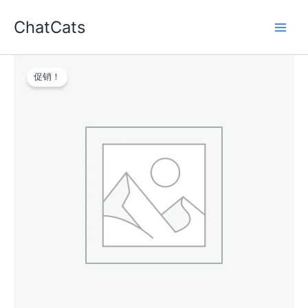
跳
ChatCats
至
内
容
促销！