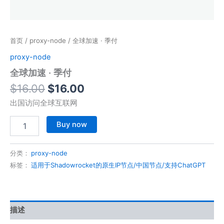
首页
/
proxy-node
/ 全球加速 · 季付
proxy-node
全球加速 · 季付
原
当
$
16.00
$
16.00
价
前
出国访问全球互联网
为：
价
全
$16.00。
格
Buy now
球
为：
加
$16.00。
速
分类：
proxy-node
·
标签：
适用于Shadowrocket的原生IP节点/中国节点/支持ChatGPT
季
付
数
量
描述